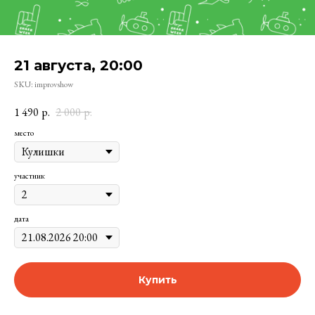
21 августа, 20:00
SKU:
improvshow
1 490
р.
2 000
р.
место
участник
дата
Купить